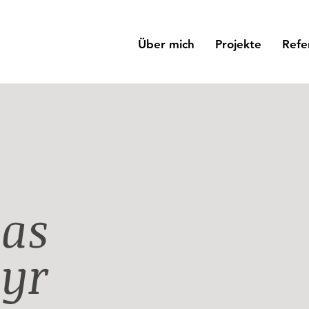
Über mich
Projekte
Refe
ias
yr