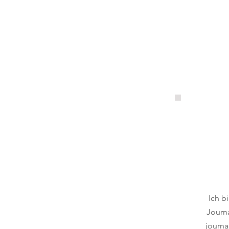
Ich b
Journa
journa