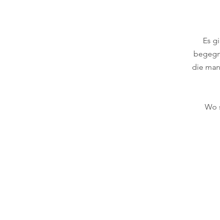
Es g
begegne
die man
Wo s