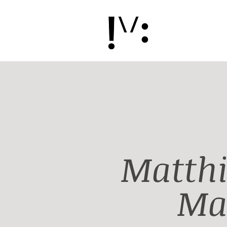
Matth
Ma