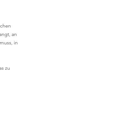
schen
angt, an
muss, in
as zu