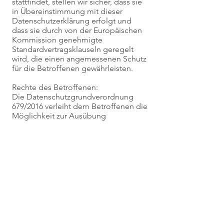
stattfindet, stellen wir sicher, dass sie
in Übereinstimmung mit dieser
Datenschutzerklärung erfolgt und
dass sie durch von der Europäischen
Kommission genehmigte
Standardvertragsklauseln geregelt
wird, die einen angemessenen Schutz
für die Betroffenen gewährleisten.
Rechte des Betroffenen:
Die Datenschutzgrundverordnung
679/2016 verleiht dem Betroffenen die
Möglichkeit zur Ausübung
bestimmter Rechte. Im Einzelnen hat
er das Recht, darüber Auskunft zu
erhalten, ob und welche Daten über
ihn vorhanden sind und in
verständlicher Form nähere Angaben
über diese Daten, deren Herkunft und
den Grund und Zweck ihrer
Verarbeitung zu erfahren, sowie
Angaben über Inhaber und
Verantwortliche der Verarbeitung und
Personen und Kategorien von