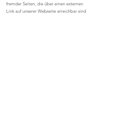
fremder Seiten, die über einen externen
Link auf unserer Webseite erreichbar sind
übernehmen wir keine Haftung. Für die
Inhalte der verlinkten Webseiten ist
ausschließlich deren Betreiber
verantwortlich.
Pflichtinformation nach EU-Verordnung
Nr. 524/2013 des Europäischen
Parlaments und Rats Plattform zur
Online-Beilegung verbraucherrechtlicher
Streitigkeiten (ODR) der Europäischen
Kommission:
https://ec.europa.eu/consu
mers/odr/