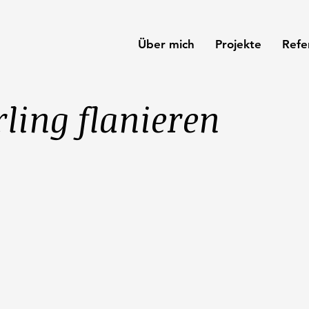
Über mich
Projekte
Refe
ling flanieren