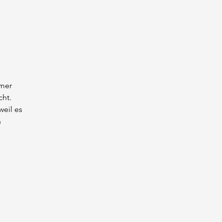
mer 
cht.
eil es 
 